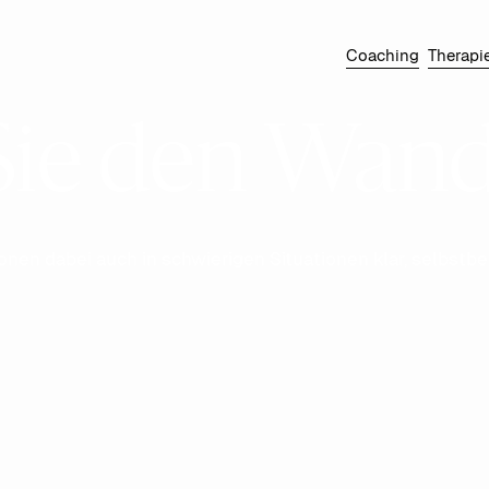
Coaching
Therapi
Sie den Wand
onen dabei auch in schwierigen Situationen klar, selbstb