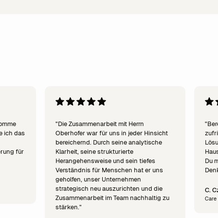
ekomme
"Die Zusammenarbeit mit Herrn
"Ber
e ich das
Oberhofer war für uns in jeder Hinsicht
zufr
bereichernd. Durch seine analytische
Lös
erung für
Klarheit, seine strukturierte
Haus
Herangehensweise und sein tiefes
Du m
Verständnis für Menschen hat er uns
Denk
geholfen, unser Unternehmen
strategisch neu auszurichten und die
C. C
Zusammenarbeit im Team nachhaltig zu
Care
stärken."