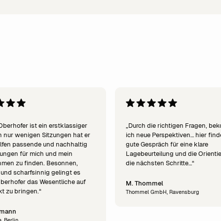
Oberhofer ist ein erstklassiger
„Durch die richtigen Fragen, b
n nur wenigen Sitzungen hat er
ich neue Perspektiven… hier find
lfen passende und nachhaltig
gute Gespräch für eine klare
ungen für mich und mein
Lagebeurteilung und die Orienti
hmen zu finden. Besonnen,
die nächsten Schritte…“
 und scharfsinnig gelingt es
berhofer das Wesentliche auf
M. Thommel
t zu bringen.“
Thommel GmbH, Ravensburg
lemann
, Berlin